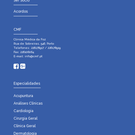
Ser Sócio
Acordos
CMF
Clínica Médica da Foz
Rua de Sobreiras, 546, Porto
Telefones: 226178917 / 226178919
Fax: 226106064
E-mail:
info@cmf.pt
Especialidades
Acupuntura
Análises Clínicas
Cardiologia
Cirurgia Geral
Clínica Geral
Dermatologia