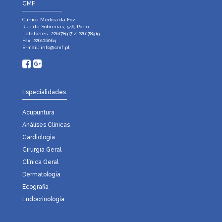
CMF
Clínica Médica da Foz
Rua de Sobreiras, 546, Porto
Telefones: 226178917 / 226178919
Fax: 226106064
E-mail:
info@cmf.pt
Especialidades
Acupuntura
Análises Clínicas
Cardiologia
Cirurgia Geral
Clínica Geral
Dermatologia
Ecografia
Endocrinologia