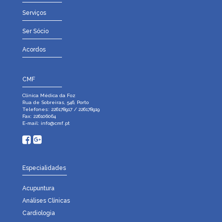
Serviços
Ser Sócio
Acordos
CMF
Clínica Médica da Foz
Rua de Sobreiras, 546, Porto
Telefones: 226178917 / 226178919
Fax: 226106064
E-mail:
info@cmf.pt
Especialidades
Acupuntura
Análises Clínicas
Cardiologia