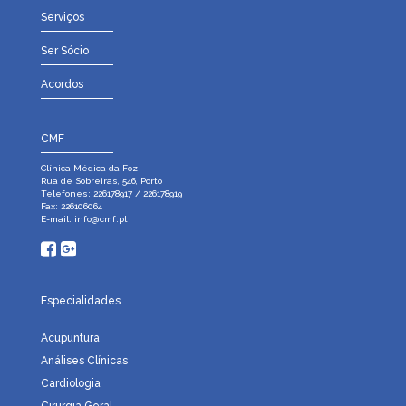
Serviços
Ser Sócio
Acordos
CMF
Clínica Médica da Foz
Rua de Sobreiras, 546, Porto
Telefones: 226178917 / 226178919
Fax: 226106064
E-mail:
info@cmf.pt
Especialidades
Acupuntura
Análises Clínicas
Cardiologia