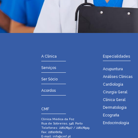
A Clinica
Especialidades
Serviços
Acupuntura
Análises Clínicas
Ser Sócio
Cardiologia
Acordos
Cirurgia Geral
Clínica Geral
Dermatologia
CMF
Ecografia
Clínica Médica da Foz
Endocrinologia
Rua de Sobreiras, 546, Porto
Telefones: 226178917 / 226178919
Fax: 226106064
E-mail:
info@cmf.pt