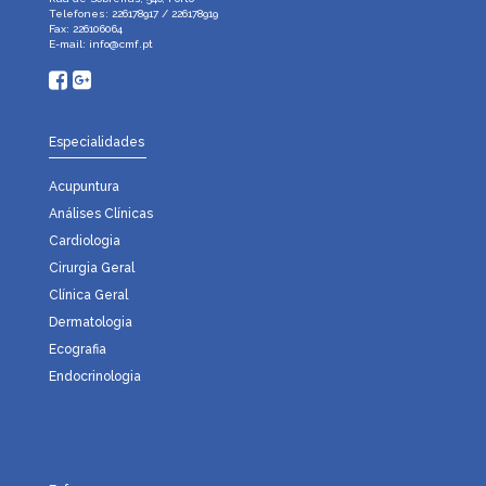
Telefones: 226178917 / 226178919
Fax: 226106064
E-mail:
info@cmf.pt
Especialidades
Acupuntura
Análises Clínicas
Cardiologia
Cirurgia Geral
Clínica Geral
Dermatologia
Ecografia
Endocrinologia