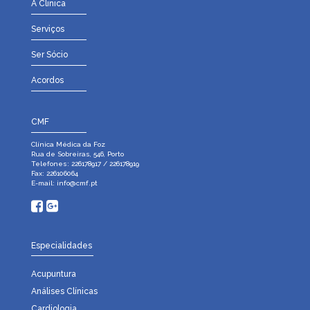
A Clinica
Serviços
Ser Sócio
Acordos
CMF
Clínica Médica da Foz
Rua de Sobreiras, 546, Porto
Telefones: 226178917 / 226178919
Fax: 226106064
E-mail:
info@cmf.pt
Especialidades
Acupuntura
Análises Clínicas
Cardiologia