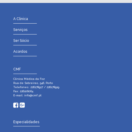
A Clinica
Serviços
Ser Sócio
Acordos
CMF
Clínica Médica da Foz
Rua de Sobreiras, 546, Porto
Telefones: 226178917 / 226178919
Fax: 226106064
E-mail:
info@cmf.pt
Especialidades