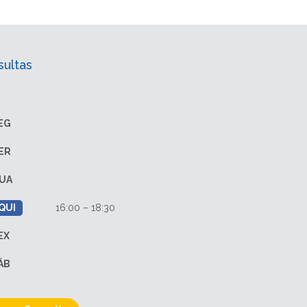
sultas
EG
ER
UA
QUI
16:00 – 18:30
EX
ÁB