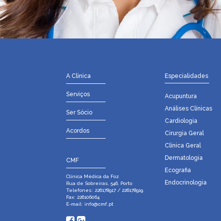
A Clinica
Especialidades
Serviços
Acupuntura
Análises Clínicas
Ser Sócio
Cardiologia
Acordos
Cirurgia Geral
Clínica Geral
Dermatologia
CMF
Ecografia
Clínica Médica da Foz
Endocrinologia
Rua de Sobreiras, 546, Porto
Telefones: 226178917 / 226178919
Fax: 226106064
E-mail:
info@cmf.pt