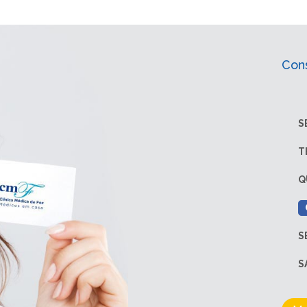
Con
S
T
Q
S
S